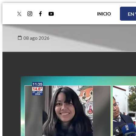
INICIO
EN
twitter
instagram
facebook
youtube
08 ago 2026