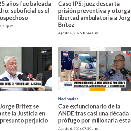
25 años fue baleada
Caso IPS: juez descarta
ro: suboficial es el
prisión preventiva y otorga
 sospechoso
libertad ambulatoria a Jorg
Brítez
1:50 p. m.
Agosto 6, 2026 10:44 a. m.
Nacionales
Jorge Brítez se
Cae exfuncionario de la
nte la Justicia en
ANDE tras casi una década
 presunto perjuicio
prófugo por millonaria est
o
Agosto 6, 2026 07:59 a. m.