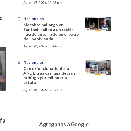
Agosto 7, 2026 12:13 p. m.
e
Nacionales
Macabro hallazgo en
Santaní: hallan a un recién
nacido enterrado en el patio
de una vivienda
Agosto 3, 2026 09:44 a. m.
Nacionales
Cae exfuncionario de la
ANDE tras casi una década
prófugo por millonaria
estafa
Agosto 6, 2026 07:59 a. m.
afa
Agreganos a Google: