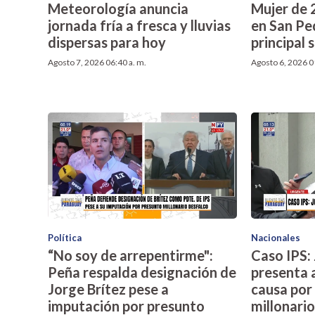
Meteorología anuncia
Mujer de 
jornada fría a fresca y lluvias
en San Ped
dispersas para hoy
principal
Agosto 7, 2026 06:40 a. m.
Agosto 6, 2026 0
Política
Nacionales
“No soy de arrepentirme":
Caso IPS: 
Peña respalda designación de
presenta a
Jorge Brítez pese a
causa por
imputación por presunto
millonari