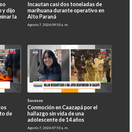
oso
Incautan casi dos toneladas de
 y dijo
marihuana durante operativo en
minar la
Alto Paraná
Agosto 7, 2026 09:50 a. m.
Sucesos
zos
Conmoción en Caazapá por el
to de
hallazgo sin vida de una
adolescente de 14 años
Agosto 7, 2026 07:53 a. m.