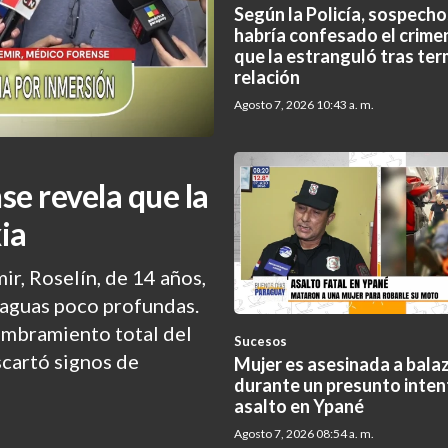
Según la Policía, sospech
habría confesado el crimen
que la estranguló tras ter
relación
Agosto 7, 2026 10:43 a. m.
se revela que la
ia
ir, Roselín, de 14 años,
o aguas poco profundas.
embramiento total del
Sucesos
cartó signos de
Mujer es asesinada a bala
durante un presunto inten
asalto en Ypané
Agosto 7, 2026 08:54 a. m.