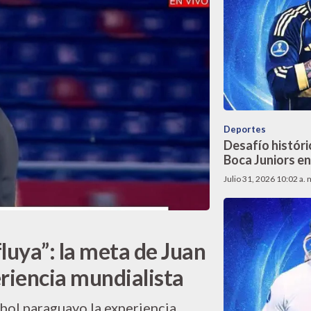
Deportes
Desafío históri
Boca Juniors en
Julio 31, 2026 10:02 a. 
fluya”: la meta de Juan
eriencia mundialista
tbol paraguayo la experiencia