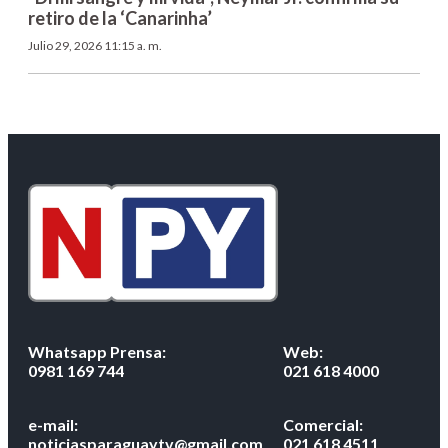
retiro de la ‘Canarinha’
Julio 29, 2026 11:15 a. m.
Whatsapp Prensa:
Web:
0981 169 744
021 618 4000
e-mail:
Comercial:
noticiasparaguaytv@gmail.com
021 618 4511