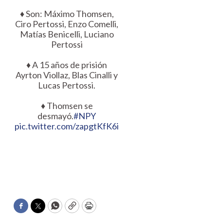
♦️ Son: Máximo Thomsen,
Ciro Pertossi, Enzo Comelli,
Matías Benicelli, Luciano
Pertossi
♦️ A 15 años de prisión
Ayrton Viollaz, Blas Cinalli y
Lucas Pertossi.
♦️ Thomsen se
desmayó.
#NPY
pic.twitter.com/zapgtKfK6i
Facebook
Twitter
WhatsApp
Copy
Print