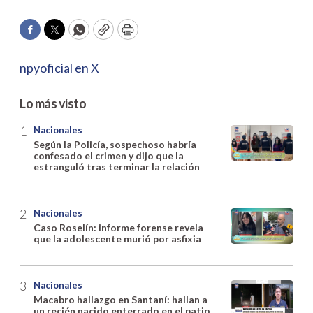
Facebook
Twitter
WhatsApp
Copy
Print
npyoficial en X
Lo más visto
Nacionales
Según la Policía, sospechoso habría
confesado el crimen y dijo que la
estranguló tras terminar la relación
Nacionales
Caso Roselín: informe forense revela
que la adolescente murió por asfixia
Nacionales
Macabro hallazgo en Santaní: hallan a
un recién nacido enterrado en el patio