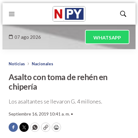
Menú
Mostrar
búsqued
07 ago 2026
WHATSAPP
Noticias
Nacionales
Asalto con toma de rehén en
chipería
Los asaltantes se llevaron G. 4 millones.
Septiembre 16, 2019 10:41 a. m. •
Facebook
Twitter
WhatsApp
Copy
Print