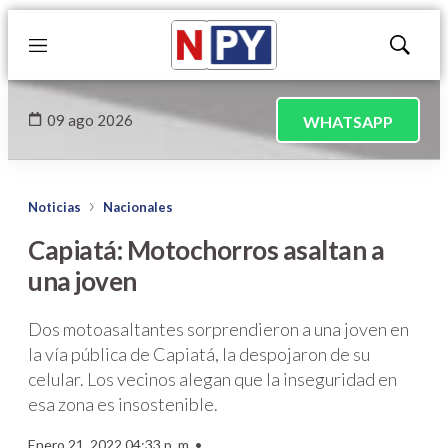
Menú
Mostrar
búsqued
09 ago 2026
WHATSAPP
Noticias
Nacionales
Capiatá: Motochorros asaltan a
una joven
Dos motoasaltantes sorprendieron a una joven en
la vía pública de Capiatá, la despojaron de su
celular. Los vecinos alegan que la inseguridad en
esa zona es insostenible.
Enero 21, 2022 04:33 p. m. •