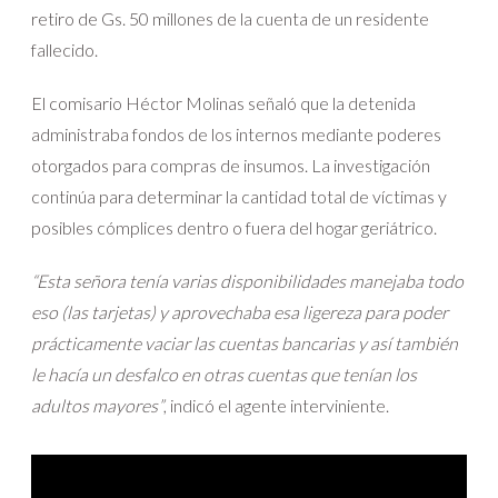
retiro de Gs. 50 millones de la cuenta de un residente
fallecido.
El comisario Héctor Molinas señaló que la detenida
administraba fondos de los internos mediante poderes
otorgados para compras de insumos. La investigación
continúa para determinar la cantidad total de víctimas y
posibles cómplices dentro o fuera del hogar geriátrico.
“Esta señora tenía varias disponibilidades manejaba todo
eso (las tarjetas) y aprovechaba esa ligereza para poder
prácticamente vaciar las cuentas bancarias y así también
le hacía un desfalco en otras cuentas que tenían los
adultos mayores”
, indicó el agente interviniente.