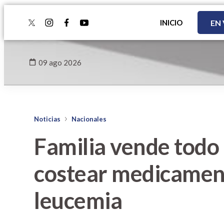
INICIO
EN
twitter
instagram
facebook
youtube
09 ago 2026
Noticias
Nacionales
Familia vende todo 
costear medicament
leucemia