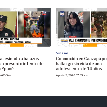
Sucesos
 asesinada a balazos
Conmoción en Caazapá por
un presunto intento de
hallazgo sin vida de una
n Ypané
adolescente de 14 años
6 08:54 a. m.
Agosto 7, 2026 07:53 a. m.