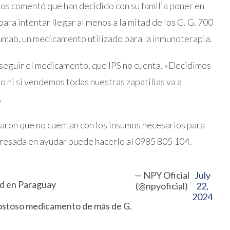
os comentó que han decidido con su familia poner en
para intentar llegar al menos a la mitad de los G. G. 700
umab, un medicamento utilizado para la inmunoterapia.
nseguir el medicamento, que IPS no cuenta. «Decidimos
o ni si vendemos todas nuestras zapatillas va a
.
dicaron que no cuentan con los insumos necesarios para
eresada en ayudar puede hacerlo al 0985 805 104.
— NPY Oficial
July
lud en Paraguay
(@npyoficial)
22,
2024
costoso medicamento de más de G.