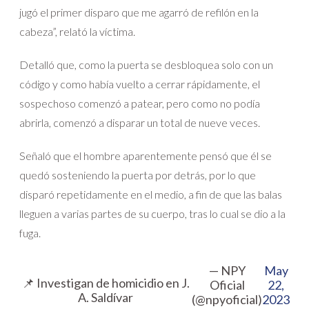
jugó el primer disparo que me agarró de refilón en la
cabeza”, relató la víctima.
Detalló que, como la puerta se desbloquea solo con un
código y como había vuelto a cerrar rápidamente, el
sospechoso comenzó a patear, pero como no podía
abrirla, comenzó a disparar un total de nueve veces.
Señaló que el hombre aparentemente pensó que él se
quedó sosteniendo la puerta por detrás, por lo que
disparó repetidamente en el medio, a fin de que las balas
lleguen a varias partes de su cuerpo, tras lo cual se dio a la
fuga.
— NPY
May
📌 Investigan de homicidio en J.
Oficial
22,
A. Saldívar
(@npyoficial)
2023