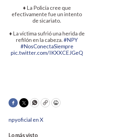
♦️ La Policía cree que
efectivamente fue un intento
de sicariato.
♦️ La víctima sufrió una herida de
refilón en la cabeza.
#NPY
#NosConectaSiempre
pic.twitter.com/IKXXCEJGeQ
Facebook
Twitter
WhatsApp
Copy
Print
npyoficial en X
Lo más visto