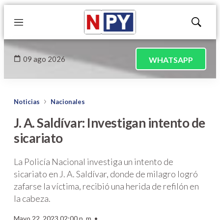
Menú
Mostrar
búsqued
09 ago 2026
WHATSAPP
Noticias
Nacionales
J. A. Saldívar: Investigan intento de
sicariato
La Policía Nacional investiga un intento de
sicariato en J. A. Saldívar, donde de milagro logró
zafarse la víctima, recibió una herida de refilón en
la cabeza.
Mayo 22, 2023 02:00 p. m. •