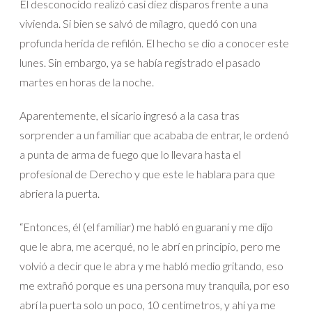
El desconocido realizó casi diez disparos frente a una
vivienda. Si bien se salvó de milagro, quedó con una
profunda herida de refilón. El hecho se dio a conocer este
lunes. Sin embargo, ya se había registrado el pasado
martes en horas de la noche.
Aparentemente, el sicario ingresó a la casa tras
sorprender a un familiar que acababa de entrar, le ordenó
a punta de arma de fuego que lo llevara hasta el
profesional de Derecho y que este le hablara para que
abriera la puerta.
“Entonces, él (el familiar) me habló en guaraní y me dijo
que le abra, me acerqué, no le abrí en principio, pero me
volvió a decir que le abra y me habló medio gritando, eso
me extrañó porque es una persona muy tranquila, por eso
abrí la puerta solo un poco, 10 centímetros, y ahí ya me