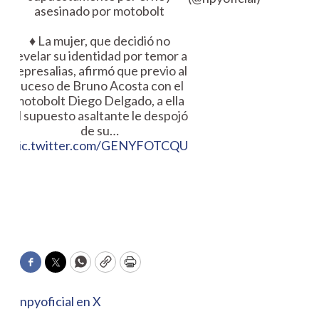
asesinado por motobolt
♦️ La mujer, que decidió no
revelar su identidad por temor a
represalias, afirmó que previo al
suceso de Bruno Acosta con el
motobolt Diego Delgado, a ella
el supuesto asaltante le despojó
de su…
pic.twitter.com/GENYFOTCQU
Facebook
Twitter
WhatsApp
Copy
Print
npyoficial en X