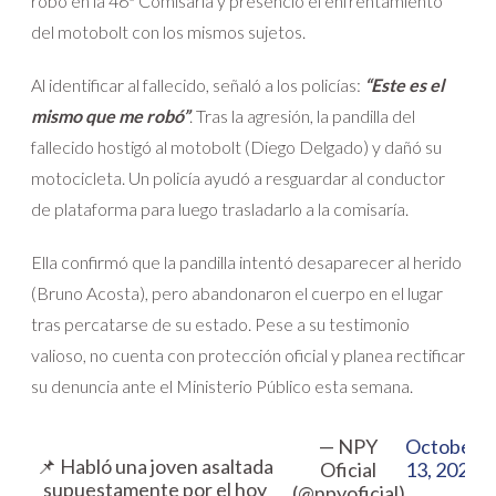
robo en la 46ª Comisaría y presenció el enfrentamiento
del motobolt con los mismos sujetos.
Al identificar al fallecido, señaló a los policías:
“Este es el
mismo que me robó”
. Tras la agresión, la pandilla del
fallecido hostigó al motobolt (Diego Delgado) y dañó su
motocicleta. Un policía ayudó a resguardar al conductor
de plataforma para luego trasladarlo a la comisaría.
Ella confirmó que la pandilla intentó desaparecer al herido
(Bruno Acosta), pero abandonaron el cuerpo en el lugar
tras percatarse de su estado. Pese a su testimonio
valioso, no cuenta con protección oficial y planea rectificar
su denuncia ante el Ministerio Público esta semana.
— NPY
October
📌 Habló una joven asaltada
Oficial
13, 2025
supuestamente por el hoy
(@npyoficial)