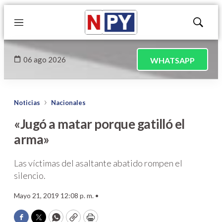
Menú
Mostrar
búsqued
06 ago 2026
WHATSAPP
Noticias
Nacionales
«Jugó a matar porque gatilló el
arma»
Las víctimas del asaltante abatido rompen el
silencio.
Mayo 21, 2019 12:08 p. m. •
Facebook
Twitter
WhatsApp
Copy
Print