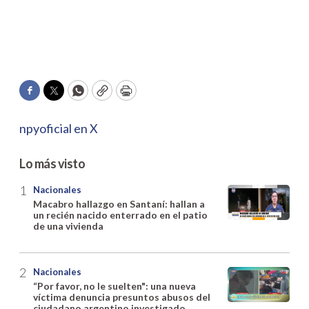
Facebook
Twitter
WhatsApp
Copy
Print
npyoficial en X
Lo más visto
Nacionales
Macabro hallazgo en Santaní: hallan a
un recién nacido enterrado en el patio
de una vivienda
Nacionales
“Por favor, no le suelten": una nueva
víctima denuncia presuntos abusos del
ciudadano argentino investigado