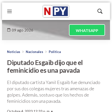
Menú
Mostrar
búsqued
09 ago 2026
WHATSAPP
Noticias
Nacionales
Política
Diputado Esgaib dijo que el
feminicidio es una pavada
El diputado cartista Yamil Esgaib fue denunciado
por sus dos colegas mujeres tras amenazas de
golpes. Además, sostuvo que los hechos de
feminicidios son una pavada.
Octubre 4, 2023 12:33 p. m. •