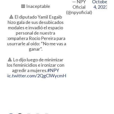
— NPY
October
🟥 Inaceptable
Oficial
4, 2023
(@npyoficial)
🔺 El diputado Yamil Esgaib
hizo gala de sus desubicados
modales e invadió el espacio
personal de nuestra
compañera Rocío Pereira para
susurrarle al oído: "No me vas a
ganar".
🔺 Lo dijo luego de minimizar
los feminicidios e ironizar con
agredir a mujeres.
#NPY
pic.twitter.com/2QgClWycmH