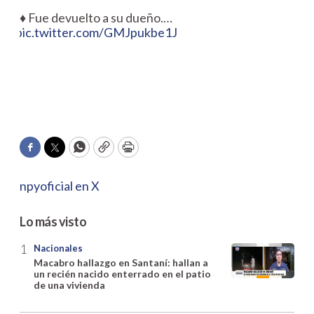
♦️ Fue devuelto a su dueño.…
pic.twitter.com/GMJpukbe1J
Facebook
Twitter
WhatsApp
Copy
Print
npyoficial en X
Lo más visto
Nacionales
Macabro hallazgo en Santaní: hallan a
un recién nacido enterrado en el patio
de una vivienda