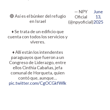
— NPY
June
🔴 Así es el búnker del refugio
Oficial
13,
en Israel
(@npyoficial)
2025
♦️ Se trata de un edificio que
cuenta con todos los servicios y
víveres.
♦️ Allí están los intendentes
paraguayos que fueron a un
Congreso de Liderazgo, entre
ellos Cinthia Cabañas, jefa
comunal de Horqueta, quien
contó que, aunque…
pic.twitter.com/CgOCGkfWlk