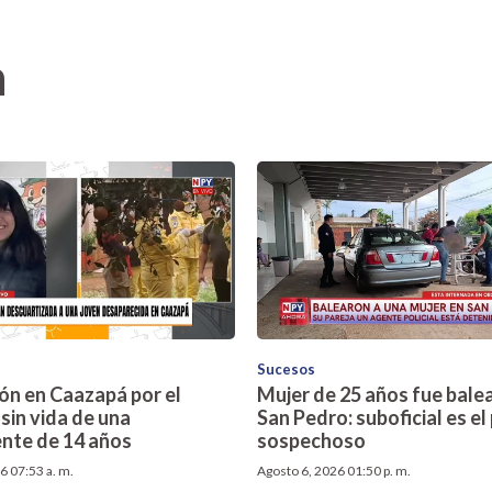
n
Sucesos
n en Caazapá por el
Mujer de 25 años fue bale
sin vida de una
San Pedro: suboficial es el 
nte de 14 años
sospechoso
6 07:53 a. m.
Agosto 6, 2026 01:50 p. m.