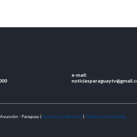
e-mail:
000
noticiasparaguaytv@gmail.
 Asunción - Paraguay |
Bases y Condiciones
|
Política de Privacidad