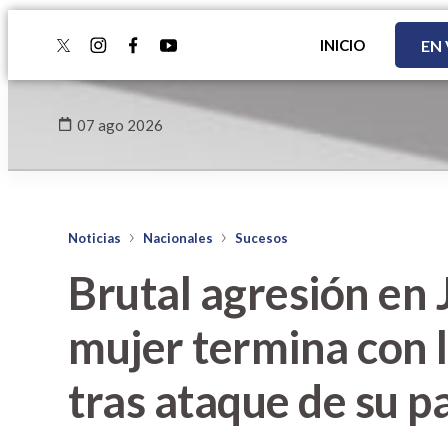
INICIO
EN
twitter
instagram
facebook
youtube
07 ago 2026
Noticias
Nacionales
Sucesos
Brutal agresión en 
mujer termina con l
tras ataque de su p