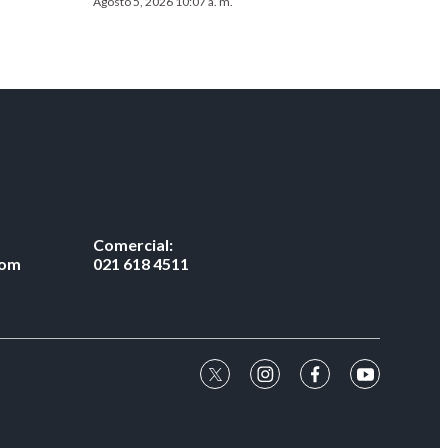
Agosto 5, 2026 10:07 a. m.
Comercial:
com
021 618 4511
twitter
instagram
facebook
youtube