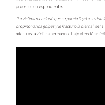
proceso correspondiente.
“La víctima mencionó que su pareja llegó a su domici
propinó varios golpes y le fracturó la pierna”
, seña
mientras la víctima permanece bajo atención médi