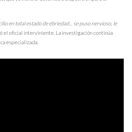
lio en total estado de ebriedad... se puso nervioso, le
ló el oficial interviniente. La investigación continúa
ca especializada.