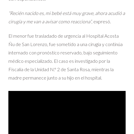
“Recién nacido es, mi bebé está muy grave, ahora acudió a
cirugía y me van a avisar como reacciona”
, expresó.
El menor fue trasladado de urgencia al Hospital Acosta
Ñu de San Lorenzo, fue sometido a una cirugía y continúa
internado con pronóstico reservado, bajo seguimiento
médico especializado. El caso es investigado por la
Fiscalía de la Unidad N.° 2 de Santa Rosa, mientras la
madre permanece junto a su hijo en el hospital.