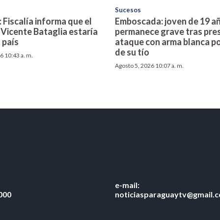
Sucesos
 Fiscalía informa que el
Emboscada: joven de 19 a
 Vicente Bataglia estaría
permanece grave tras pre
 país
ataque con arma blanca po
de su tío
6 10:43 a. m.
Agosto 5, 2026 10:07 a. m.
e-mail:
000
noticiasparaguaytv@gmail.