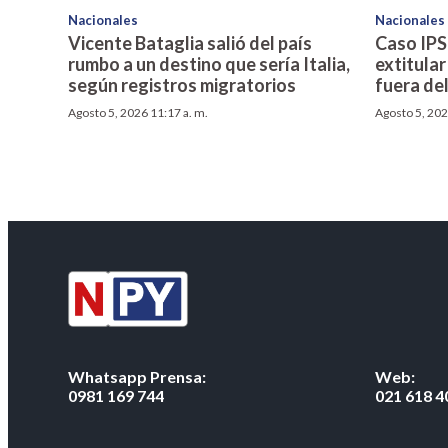
Nacionales
Nacionales
Vicente Bataglia salió del país
Caso IPS:
rumbo a un destino que sería Italia,
extitular
según registros migratorios
fuera del
Agosto 5, 2026 11:17 a. m.
Agosto 5, 202
Whatsapp Prensa:
Web:
0981 169 744
021 618 4