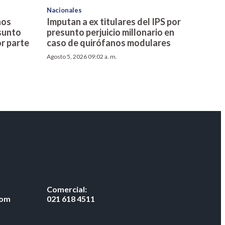
Nacionales
ños
Imputan a ex titulares del IPS por
sunto
presunto perjuicio millonario en
r parte
caso de quirófanos modulares
Agosto 5, 2026 09:02 a. m.
Comercial:
com
021 618 4511