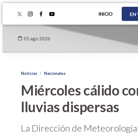
INICIO
EN
twitter
instagram
facebook
youtube
05 ago 2026
Noticias
Nacionales
Miércoles cálido co
lluvias dispersas
La Dirección de Meteorología a