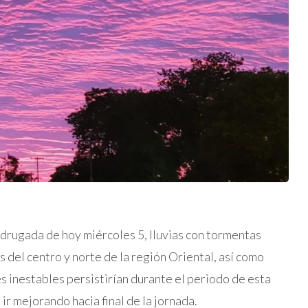
drugada de hoy miércoles 5, lluvias con tormentas
 del centro y norte de la región Oriental, así como
s inestables persistirían durante el periodo de esta
r mejorando hacia final de la jornada.