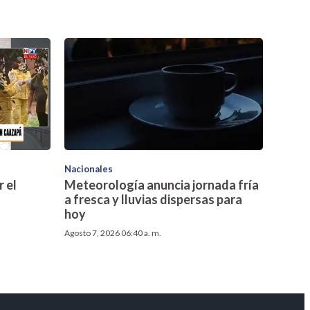
Nacionales
 el
Meteorología anuncia jornada fría
a fresca y lluvias dispersas para
hoy
Agosto 7, 2026 06:40 a. m.