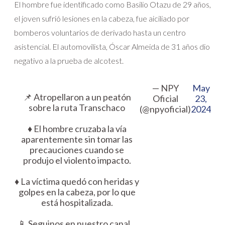
El hombre fue identificado como Basilio Otazu de 29 años,
el joven sufrió lesiones en la cabeza, fue aiciliado por
bomberos voluntarios de derivado hasta un centro
asistencial. El automovilista, Óscar Almeida de 31 años dio
negativo a la prueba de alcotest.
— NPY
May
📌 Atropellaron a un peatón
Oficial
23,
sobre la ruta Transchaco
(@npyoficial)
2024
♦️ El hombre cruzaba la vía
aparentemente sin tomar las
precauciones cuando se
produjo el violento impacto.
♦️ La víctima quedó con heridas y
golpes en la cabeza, por lo que
está hospitalizada.
📱 Seguinos en nuestro canal…