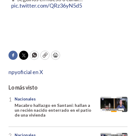
pic.twitter.com/QRz36yN5d5
Facebook
Twitter
WhatsApp
Copy
Print
npyoficial en X
Lo más visto
Nacionales
Macabro hallazgo en Santaní: hallan a
un recién nacido enterrado en el patio
de una vivienda
Nacionales