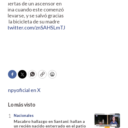
puertas de un ascensor en
China cuando este comenzó
a elevarse, y se salvó gracias
a la bicicleta de su madre
pic.twitter.com/znSAHSLmTJ
Facebook
Twitter
WhatsApp
Copy
Print
npyoficial en X
Lo más visto
Nacionales
Macabro hallazgo en Santaní: hallan a
un recién nacido enterrado en el patio