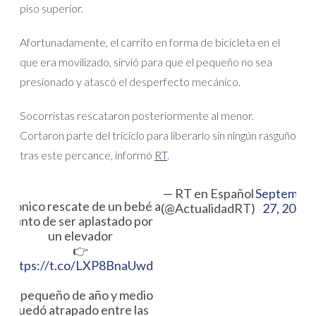
piso superior.
Afortunadamente, el carrito en forma de bicicleta en el
que era movilizado, sirvió para que el pequeño no sea
presionado y atascó el desperfecto mecánico.
Socorristas rescataron posteriormente al menor.
Cortaron parte del triciclo para liberarlo sin ningún rasguño
tras este percance, informó
RT
.
— RT en Español
Septembe
Agónico rescate de un bebé a
(@ActualidadRT)
27, 2019
punto de ser aplastado por
un elevador
👉
https://t.co/LXP8BnaUwd
El pequeño de año y medio
quedó atrapado entre las