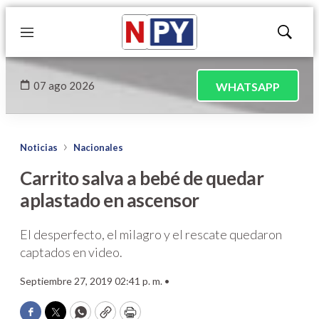
Menú
Mostrar
búsqued
07 ago 2026
WHATSAPP
Noticias
Nacionales
Carrito salva a bebé de quedar
aplastado en ascensor
El desperfecto, el milagro y el rescate quedaron
captados en video.
Septiembre 27, 2019 02:41 p. m. •
Facebook
Twitter
WhatsApp
Copy
Print