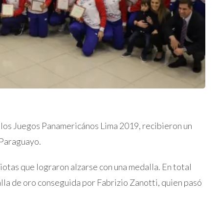
 los Juegos Panamericános Lima 2019, recibieron un
 Paraguayo.
iotas que lograron alzarse con una medalla. En total
alla de oro conseguida por Fabrizio Zanotti, quien pasó