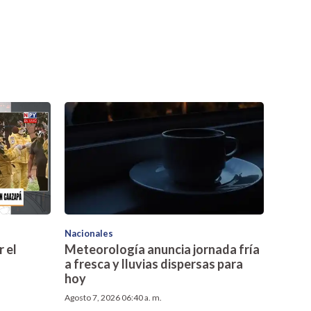
Nacionales
 el
Meteorología anuncia jornada fría
a fresca y lluvias dispersas para
hoy
Agosto 7, 2026 06:40 a. m.