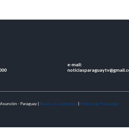
e-mail:
000
noticiasparaguaytv@gmail.
 Asunción - Paraguay |
Bases y Condiciones
|
Política de Privacidad