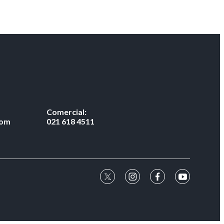
Comercial:
com
021 618 4511
twitter
instagram
facebook
youtube