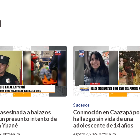
n
Sucesos
 asesinada a balazos
Conmoción en Caazapá por
un presunto intento de
hallazgo sin vida de una
n Ypané
adolescente de 14 años
6 08:54 a. m.
Agosto 7, 2026 07:53 a. m.